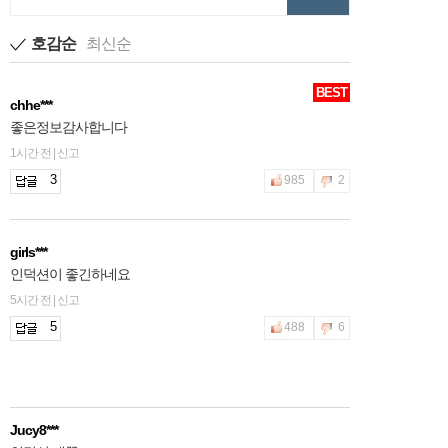
호감순
최신순
BEST
chhe***
좋은정보감사합니다
1시간 전 | 신고
3
985
2
girls***
인덕션이 좋긴하네요
5시간 전 | 신고
5
488
6
Jucy8***