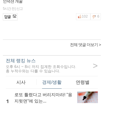
인덕션 개꿀
5시간 전 | 신고
52
102
6
전체 댓글 더보기 >
전체 랭킹 뉴스
>
오후 6시 ~ 8시 까지 집계한 조회수입니다.
총 누적수와는 다를 수 있습니다.
시사
경제/생활
연령별
로또 틀렸다고 버리지마라! "용
1
지뒷면"에 있는...
51,356
내 소득이 적더라도 저금리로
대출을 받는...