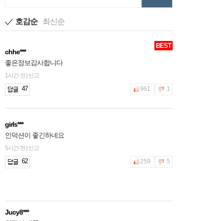
호감순
최신순
BEST
chhe***
좋은정보감사합니다
1시간 전 | 신고
47
961
1
girls***
인덕션이 좋긴하네요
5시간 전 | 신고
62
259
5
Jucy8***