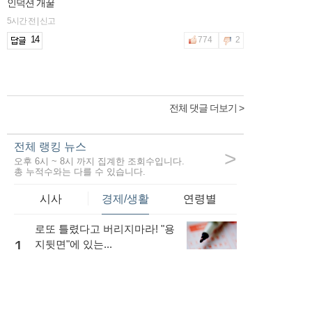
인덕션 개꿀
5시간 전 | 신고
14
774
2
전체 댓글 더보기 >
전체 랭킹 뉴스
>
오후 6시 ~ 8시 까지 집계한 조회수입니다.
총 누적수와는 다를 수 있습니다.
시사
경제/생활
연령별
로또 틀렸다고 버리지마라! "용
1
지뒷면"에 있는...
50,455
내 소득이 적더라도 저금리로
대출을 받는...