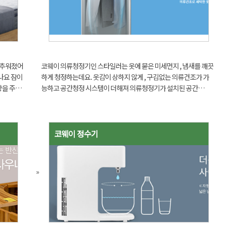
 추워졌어
코웨이 의류청정기인 스타일러는 옷에 묻은 미세먼지 , 냄새를 깨끗
나요 잠이
하게 청정하는데요. 옷감이 상하지 않게 , 구김없는 의류건조가 가
향을 주고
능하고 공간청정 시스템이 더해져 의류청정기가 설치된 공간
,깊은수면
(15m²)도 청정/제습 효과가 있는 똑똑한 모델입니다. 계절과 관계
없이 매일 365일 사용할 수 있어 사계절 의류 청정기라고 합니...
코웨이 정수기
»