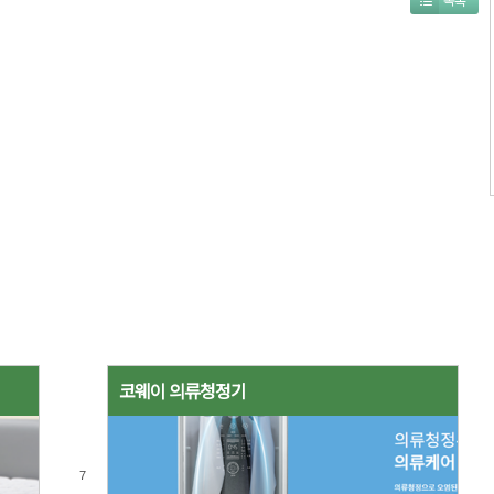
코웨이 의류청정기
7