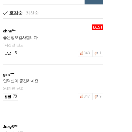
호감순
최신순
BEST
chhe***
좋은정보감사합니다
1시간 전 | 신고
5
343
1
girls***
인덕션이 좋긴하네요
5시간 전 | 신고
78
847
9
Jucy8***