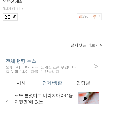
인덕션 개꿀
5시간 전 | 신고
84
236
7
전체 댓글 더보기 >
전체 랭킹 뉴스
>
오후 6시 ~ 8시 까지 집계한 조회수입니다.
총 누적수와는 다를 수 있습니다.
시사
경제/생활
연령별
로또 틀렸다고 버리지마라! "용
1
지뒷면"에 있는...
68,490
내 소득이 적더라도 저금리로
대출을 받는...