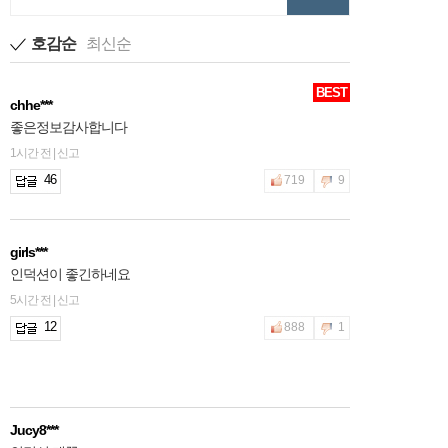
호감순
최신순
BEST
chhe***
좋은정보감사합니다
1시간 전 | 신고
46
719
9
girls***
인덕션이 좋긴하네요
5시간 전 | 신고
12
888
1
Jucy8***