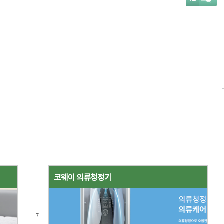
코웨이 의류청정기
7