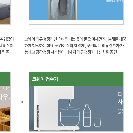
 추워졌어
코웨이 의류청정기인 스타일러는 옷에 묻은 미세먼지 , 냄새를 깨끗
나요 잠이
하게 청정하는데요. 옷감이 상하지 않게 , 구김없는 의류건조가 가
향을 주고
능하고 공간청정 시스템이 더해져 의류청정기가 설치된 공간
,깊은수면
(15m²)도 청정/제습 효과가 있는 똑똑한 모델입니다. 계절과 관계
없이 매일 365일 사용할 수 있어 사계절 의류 청정기라고 합니...
코웨이 정수기
»