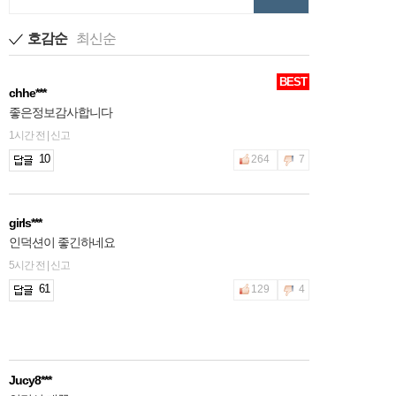
호감순
최신순
BEST
chhe***
좋은정보감사합니다
1시간 전 | 신고
10
264
7
girls***
인덕션이 좋긴하네요
5시간 전 | 신고
61
129
4
Jucy8***