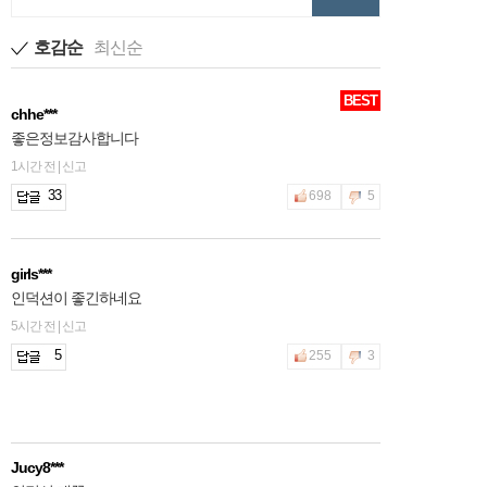
호감순
최신순
BEST
chhe***
좋은정보감사합니다
1시간 전 | 신고
33
698
5
girls***
인덕션이 좋긴하네요
5시간 전 | 신고
5
255
3
Jucy8***