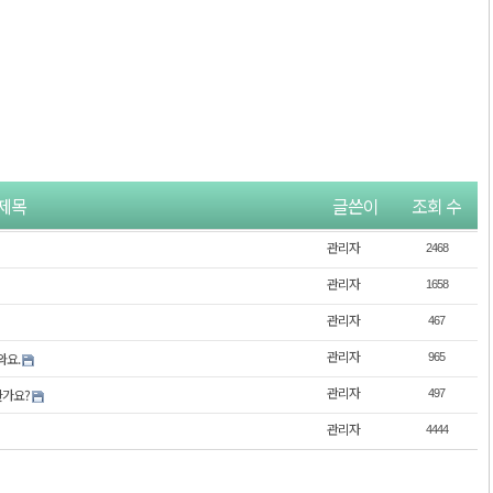
제목
글쓴이
조회 수
관리자
2468
관리자
1658
관리자
467
관리자
와요.
965
관리자
한가요?
497
관리자
4444