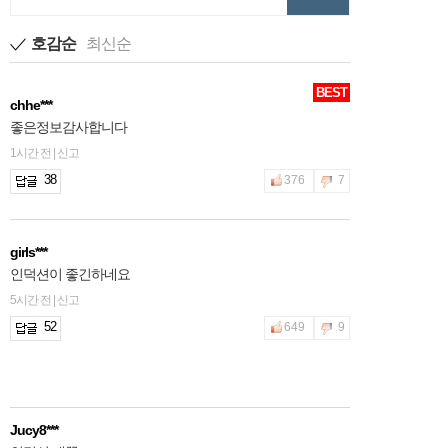
호감순
최신순
BEST
chhe***
좋은정보감사합니다
1시간 전 | 신고
38
376
7
girls***
인덕션이 좋긴하네요
5시간 전 | 신고
52
649
9
Jucy8***