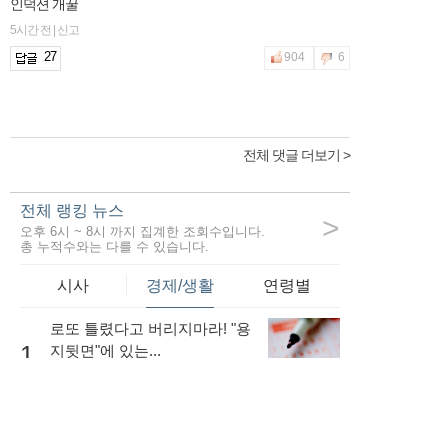
인덕션 개꿀
5시간 전 | 신고
27
904
6
전체 댓글 더보기 >
전체 랭킹 뉴스
>
오후 6시 ~ 8시 까지 집계한 조회수입니다.
총 누적수와는 다를 수 있습니다.
시사
경제/생활
연령별
로또 틀렸다고 버리지마라! "용
1
지뒷면"에 있는...
45,353
내 소득이 적더라도 저금리로
대출을 받는...