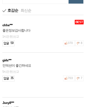
호감순
최신순
BEST
chhe***
좋은정보감사합니다
1시간 전 | 신고
59
370
8
girls***
인덕션이 좋긴하네요
5시간 전 | 신고
35
703
7
Jucy8***