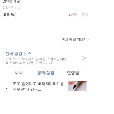
인덕션 개꿀
5시간 전 | 신고
62
801
2
전체 댓글 더보기 >
전체 랭킹 뉴스
>
오후 6시 ~ 8시 까지 집계한 조회수입니다.
총 누적수와는 다를 수 있습니다.
시사
경제/생활
연령별
로또 틀렸다고 버리지마라! "용
1
지뒷면"에 있는...
44,196
내 소득이 적더라도 저금리로
대출을 받는...