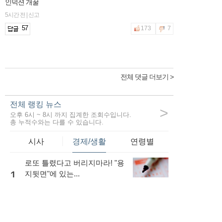
인덕션 개꿀
5시간 전 | 신고
57
173
7
전체 댓글 더보기 >
전체 랭킹 뉴스
>
오후 6시 ~ 8시 까지 집계한 조회수입니다.
총 누적수와는 다를 수 있습니다.
시사
경제/생활
연령별
로또 틀렸다고 버리지마라! "용
1
지뒷면"에 있는...
63,831
내 소득이 적더라도 저금리로
대출을 받는...