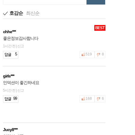
호감순
최신순
BEST
chhe***
좋은정보감사합니다
1시간 전 | 신고
5
519
8
girls***
인덕션이 좋긴하네요
5시간 전 | 신고
99
168
6
Jucy8***