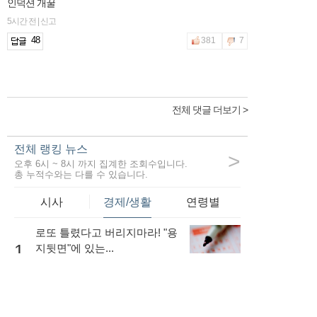
인덕션 개꿀
5시간 전 | 신고
48
381
7
전체 댓글 더보기 >
전체 랭킹 뉴스
>
오후 6시 ~ 8시 까지 집계한 조회수입니다.
총 누적수와는 다를 수 있습니다.
시사
경제/생활
연령별
로또 틀렸다고 버리지마라! "용
1
지뒷면"에 있는...
48,779
내 소득이 적더라도 저금리로
대출을 받는...