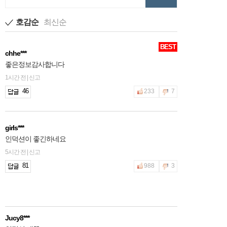
호감순
최신순
BEST
chhe***
좋은정보감사합니다
1시간 전 | 신고
46
233
7
girls***
인덕션이 좋긴하네요
5시간 전 | 신고
81
988
3
Jucy8***