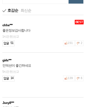
호감순
최신순
BEST
chhe***
좋은정보감사합니다
1시간 전 | 신고
51
231
2
girls***
인덕션이 좋긴하네요
5시간 전 | 신고
14
139
6
Jucy8***